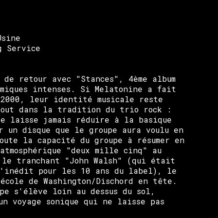
Usine
g Service
t de retour avec "Stances", 4ème album
hmiques intenses. Si Melatonine a fait
 2000, leur identité musicale reste
tout dans la tradition du trio rock :
se laisse jamais réduire à la basique
r un disque que le groupe aura voulu en
oute la capacité du groupe à résumer en
 atmosphérique "deux mille cinq" au
 le tranchant "John Walsh" (qui était
d'inédit pour les 10 ans du label), le
'école de Washington/Dischord en tête.
pe s'élève loin au dessus du sol,
un voyage sonique qui ne laisse pas