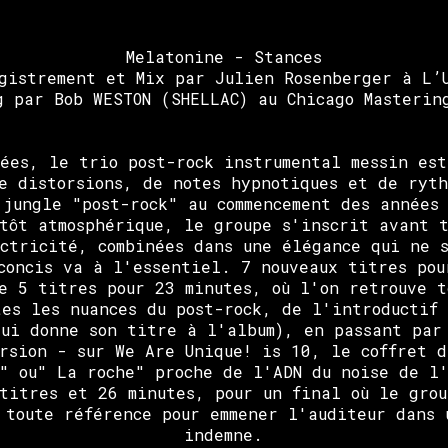
Melatonine - Stances
gistrement et Mix par Julien Rosenberger à Lʼ
g par Bob WESTON (SHELLAC) au Chicago Masterin
ées, le trio post-rock instrumental messin es
e distorsions, de notes hypnotiques et de ryt
 jungle "post-rock" au commencement des années
tôt atmosphérique, le groupe s'inscrit avant 
ctricité, combinées dans une élégance qui ne 
concis va à l'essentiel. 7 nouveaux titres pou
de 5 titres pour 23 minutes, où l'on retrouve t
tes les nuances du post-rock, de l'introductif
qui donne son titre à l'album), en passant par
rsion - sur We Are Unique! is 10, le coffret 
" ou" La roche" proche de l'ADN du noise de l
 titres et 26 minutes, pour un final où le grou
 toute référence pour emmener l'auditeur dans 
indemne.