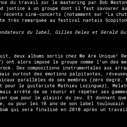
nce du travail sur le mastering par Bob Westo
nd justice à un groupe dont il faut savourer au
s récents ciné-concerts (notamment sur "La chu
te très remarquée au festival nantais Scopito
ondateurs du label, Gilles Deles et Gérald Gu
uit, deux albums sortis chez We Are Unique! R
) ont alors imposé le groupe comme l'un des m
-rock. Des compositions instrumentales aux arra
mais surtout des émotions palpitantes, rêveuse
sicaux parallèles de ses membres (zéro degré, 
t pour le guitariste Mathieu Lozinguez), Melat
mais arrêté de se réunir et répéter ses gamme
ien que pour le plaisir du jeu. Et donnant que
e, ou pour les 10 ans de son label toulousain
bum qui sera finalisé en 2018 après un travai